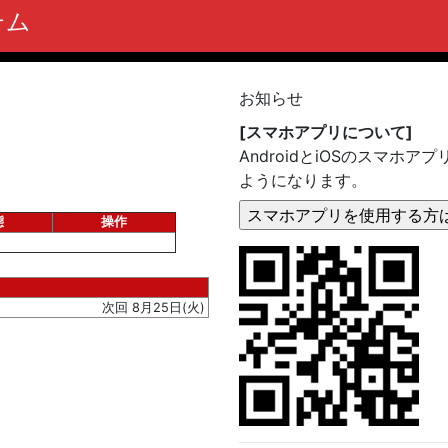
テム
お知らせ
[スマホアプリについて]
AndroidとiOSのスマ
ようになります。
態
操作
次回 8月25日(火)