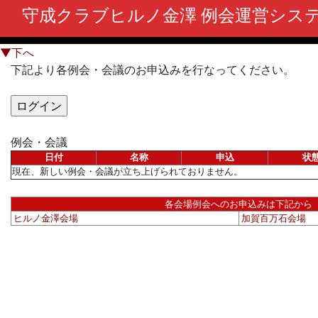
守成クラブヒルノ金澤 例会運営シス
▼下へ
下記より各例会・会議のお申込みを行なってください。
例会・会議
日付
名称
申込
状
現在、新しい例会・会議が立ち上げられておりません。
各会場例会へのお申込みは下記から
ヒルノ金澤会場
加賀百万石会場