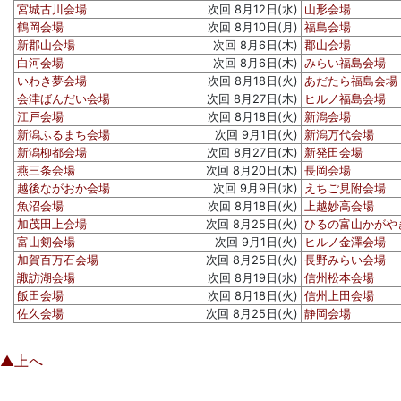
宮城古川会場
次回 8月12日(水)
山形会場
鶴岡会場
次回 8月10日(月)
福島会場
新郡山会場
次回 8月6日(木)
郡山会場
白河会場
次回 8月6日(木)
みらい福島会場
いわき夢会場
次回 8月18日(火)
あだたら福島会場
会津ばんだい会場
次回 8月27日(木)
ヒルノ福島会場
江戸会場
次回 8月18日(火)
新潟会場
新潟ふるまち会場
次回 9月1日(火)
新潟万代会場
新潟柳都会場
次回 8月27日(木)
新発田会場
燕三条会場
次回 8月20日(木)
長岡会場
越後ながおか会場
次回 9月9日(水)
えちご見附会場
魚沼会場
次回 8月18日(火)
上越妙高会場
加茂田上会場
次回 8月25日(火)
ひるの富山かがや
富山剱会場
次回 9月1日(火)
ヒルノ金澤会場
加賀百万石会場
次回 8月25日(火)
長野みらい会場
諏訪湖会場
次回 8月19日(水)
信州松本会場
飯田会場
次回 8月18日(火)
信州上田会場
佐久会場
次回 8月25日(火)
静岡会場
▲上へ