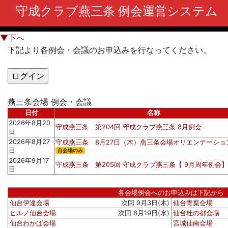
守成クラブ燕三条 例会運営システム
▼下へ
下記より各例会・会議のお申込みを行なってください。
燕三条会場 例会・会議
日付
名称
2026年8月20
守成燕三条 第204回 守成クラブ燕三条 8月例会
日
2026年8月27
守成燕三条 8月27日（木）燕三条会場オリエンテーショ
日
自会場のみ
2026年9月17
守成燕三条 第205回 守成クラブ燕三条【 9月周年例会】
日
各会場例会へのお申込みは下記から
仙台伊達会場
次回 9月3日(木)
仙台青葉会場
ヒルノ仙台会場
次回 8月19日(水)
仙台杜の都会場
仙台わかば会場
宮城仙南会場